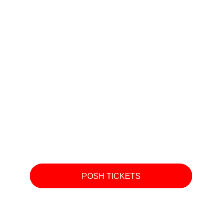
POSH TICKETS
BUNKER FETISH  CLUB 