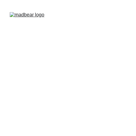
MADBEAR NAKED 
POOL 2026
¡Sumerjámonos en la diversión! Música, sol, 
Osos y amigos... ¿qué más se puede pedir? 
¡Prepárate para mojarte!
HOTEL RITUAL ROOFTOP (C. BRASIL, 2) 
TORREMOLINOS.