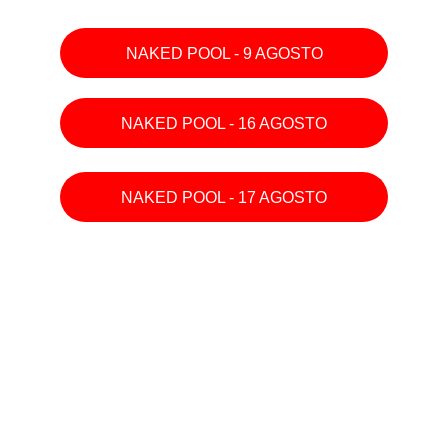
NAKED POOL - 9 AGOSTO
NAKED POOL - 16 AGOSTO
NAKED POOL - 17 AGOSTO
Política de 
Cancelación
Las entradas podrán cancelarse con 
reembolso hasta 48 horas antes del inicio 
del evento, solicitándolo por escrito a la 