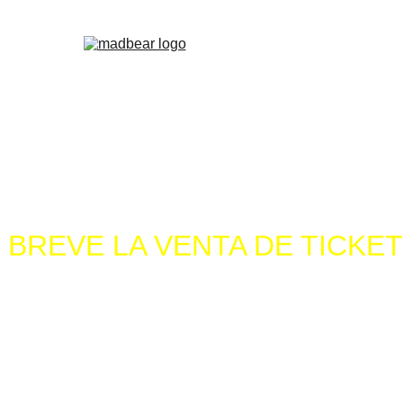
EMOLINOS
MADBEAR MADRID
VALENCIA
WET
PALOMAS
DADDY XMAS
BEARBIE CLUB
MADBEAR BARS
F
BREVE LA VENTA DE TICKE